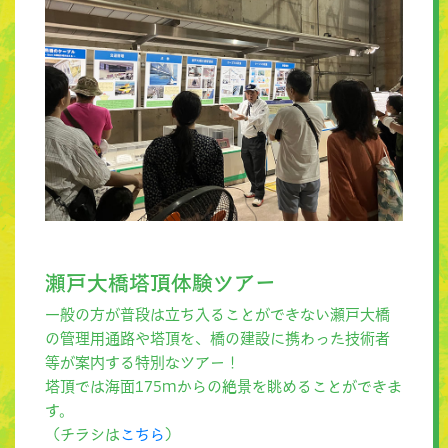
瀬戸大橋塔頂体験ツアー
一般の方が普段は立ち入ることができない瀬戸大橋
の管理用通路や塔頂を、橋の建設に携わった技術者
等が案内する特別なツアー！
塔頂では海面175mからの絶景を眺めることができま
す。
（チラシは
こちら
）