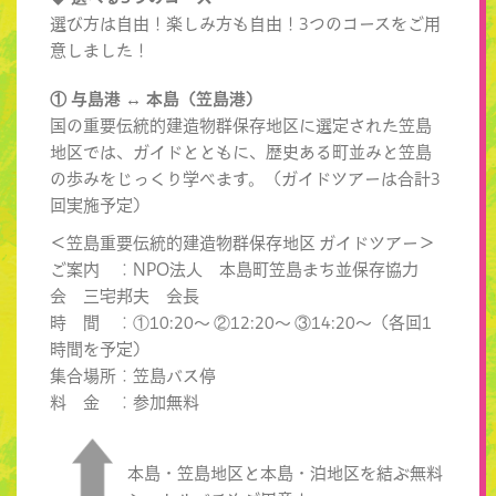
選び方は自由！楽しみ方も自由！3つのコースをご用
意しました！
① 与島港 ↔ 本島（笠島港）
国の重要伝統的建造物群保存地区に選定された笠島
地区では、ガイドとともに、歴史ある町並みと笠島
の歩みをじっくり学べます。（ガイドツアーは合計3
回実施予定）
＜笠島重要伝統的建造物群保存地区 ガイドツアー＞
ご案内 ：NPO法人 本島町笠島まち並保存協力
会 三宅邦夫 会長
時 間 ：①10:20～ ②12:20～ ③14:20～（各回1
時間を予定）
集合場所：笠島バス停
料 金 ：参加無料
本島・笠島地区と本島・泊地区を結ぶ無料