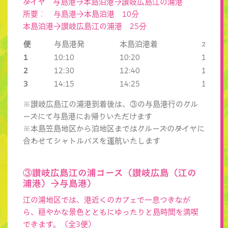
ダイヤ 与島港→本島泊港→讃岐広島江の浦港
所要： 与島港→本島泊港 10分
本島泊港→讃岐広島江の浦港 25分
便
与島港発
本島泊港着
本島泊
1
10:10
10:20
10:35
2
12:30
12:40
12:55
3
14:15
14:25
14:35
※讃岐広島江の浦港到着後は、③の与島港行のクル
ーズにて与島港にお帰りいただけます
※本島笠島地区から泊地区まではクルーズのダイヤに
合わせてシャトルバスを運航いたします
③讃岐広島江の浦コース（讃岐広島（江の
浦港）→与島港）
江の浦地区では、港近くのカフェで一息つきなが
ら、穏やかな景色とともにゆったりと島時間を満喫
できます。（全3便）