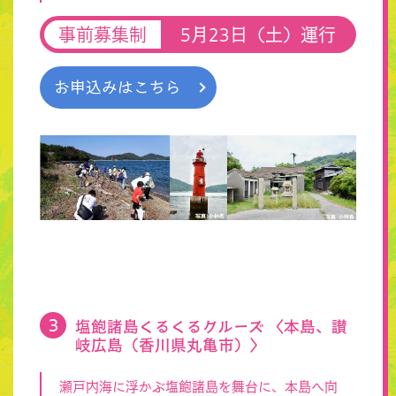
事前募集制
5月23日（土）運行
お申込みはこちら
塩飽諸島くるくるクルーズ 〈本島、讃
岐広島（香川県丸亀市）〉
瀬戸内海に浮かぶ塩飽諸島を舞台に、本島へ向