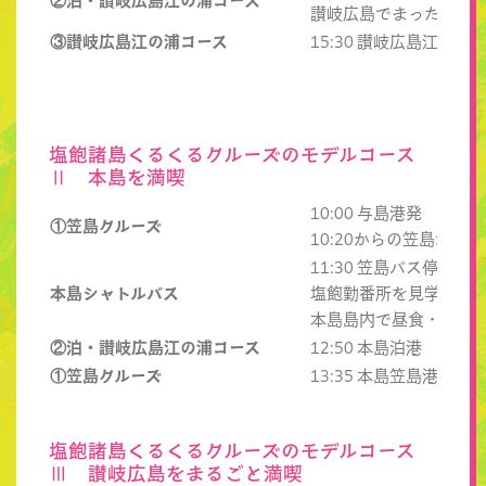
②泊・讃岐広島江の浦コース
讃岐広島でまったり
③讃岐広島江の浦コース
15:30 讃岐広島江の浦
塩飽諸島くるくるクルーズのモデルコース
Ⅱ 本島を満喫
10:00 与島港発 → 1
①笠島クルーズ
10:20からの笠島地
11:30 笠島バス停 発
本島シャトルバス
塩飽勤番所を見学 （入
本島島内で昼食・散策
②泊・讃岐広島江の浦コース
12:50 本島泊港 発 
①笠島クルーズ
13:35 本島笠島港 発 
塩飽諸島くるくるクルーズのモデルコース
Ⅲ 讃岐広島をまるごと満喫