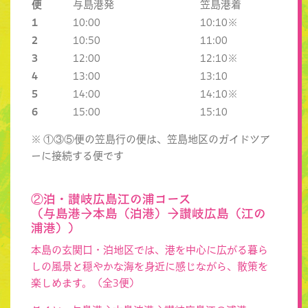
便
与島港発
笠島港着
1
10:00
10:10※
2
10:50
11:00
3
12:00
12:10※
4
13:00
13:10
5
14:00
14:10※
6
15:00
15:10
※ ①③⑤便の笠島行の便は、笠島地区のガイドツア
ーに接続する便です
②泊・讃岐広島江の浦コース
（与島港→本島（泊港）→讃岐広島（江の
浦港））
本島の玄関口・泊地区では、港を中心に広がる暮ら
しの風景と穏やかな海を身近に感じながら、散策を
楽しめます。（全3便）