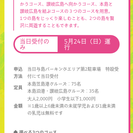
かうコース、讃岐広島へ向かうコース、本島と
讃岐広島を結ぶコースの３つのコースを用意。
1つの島をじっくり楽しむことも、2つの島を贅
沢に周遊することもできます。
当日受付の
5月24日（日）運
み
行
申込
当日与島パーキングエリア第2駐車場 特設受
方法
付にて当日受付
本島笠島港クルーズ：75名
定員
本島泊港・讃岐広島クルーズ：35名
大人2,000円 小学生以下1,000円
金額
※1歳以上6歳未満の未就学児および1歳未満
の乳児は無料です
◆ 選べる3つのコース