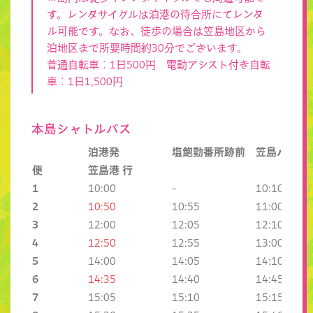
す。レンタサイクルは泊港の待合所にてレンタ
ル可能です。なお、徒歩の場合は笠島地区から
泊地区まで所要時間約30分でございます。
普通自転車：1日500円 電動アシスト付き自転
車：1日1,500円
本島シャトルバス
泊港発
塩飽勤番所跡前
笠島バス停
便
笠島港 行
1
10:00
-
10:10
2
10:50
10:55
11:00
3
12:00
12:05
12:10
4
12:50
12:55
13:00
5
14:00
14:05
14:10
6
14:35
14:40
14:45
7
15:05
15:10
15:15