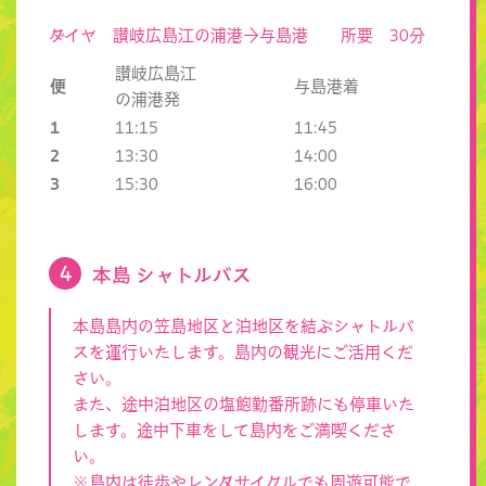
ダイヤ 讃岐広島江の浦港→与島港 所要 30分
讃岐広島江
便
与島港着
の浦港発
1
11:15
11:45
2
13:30
14:00
3
15:30
16:00
本島 シャトルバス
本島島内の笠島地区と泊地区を結ぶシャトルバ
スを運行いたします。島内の観光にご活用くだ
さい。
また、途中泊地区の塩飽勤番所跡にも停車いた
します。途中下車をして島内をご満喫くださ
い。
※島内は徒歩やレンタサイクルでも周遊可能で