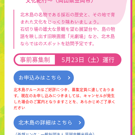
文化紀行〜（岡山県笠岡市）
北木島の名物である採石の歴史と、その地で育
まれた文化をじっくり味わいましょう。
石切り場の雄大な景観を望む展望台や、島の物
語を映し出す旧映画館「光劇場」など、北木島
ならではのスポットを訪問予定です。
事前募集制
5月23日（土）運行
お申込みはこちら
北木島クルーズはご好評につき、募集定員に達しておりま
す。現在のお申し込みにつきましては、キャンセルが発生
した場合のご案内となりますことを、あらかじめご了承く
ださい
北木島の詳細はこちら
（外部リンク：一般社団法人 笠岡市観光協会）