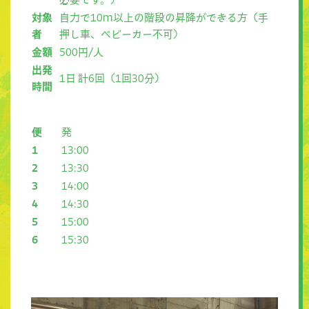
対象
自力で10m以上の階段の昇降ができる方（手
者
押し車、ベビーカー不可）
金額
500円/人
出発
1日 計6回（1回30分）
時間
便
発
1
13:00
2
13:30
3
14:00
4
14:30
5
15:00
6
15:30