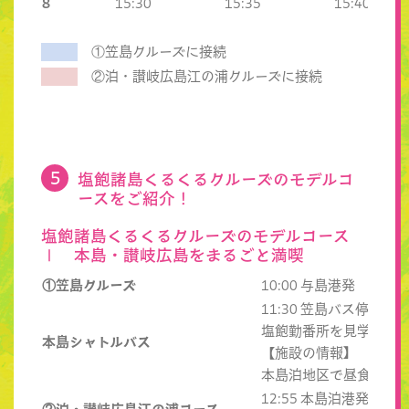
8
15:30
15:35
15:40
①笠島クルーズに接続
②泊・讃岐広島江の浦クルーズに接続
塩飽諸島くるくるクルーズのモデルコ
ースをご紹介！
塩飽諸島くるくるクルーズのモデルコース
Ⅰ 本島・讃岐広島をまるごと満喫
①笠島クルーズ
10:00 与島港発 → 1
11:30 笠島バス停 発
塩飽勤番所を見学 （入
本島シャトルバス
【施設の情報】
https
本島泊地区で昼食
12:55 本島泊港発 → 