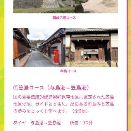
①笠島コース（与島港⇔笠島港）
国の重要伝統的建造物群保存地区に選定された笠島
地区では、ガイドとともに、歴史ある町並みと笠島
の歩みをじっくり学べます。（全6便）
ダイヤ 与島港⇔笠島港 所要：10分