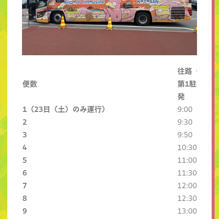
往路（第1→
便数
第1駐車場
発
1
（23日（土）のみ運行）
9:00
2
9:30
3
9:50
4
10:30
5
11:00
6
11:30
7
12:00
8
12:30
9
13:00