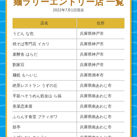
麺ラリーエントリー店 一覧
2022年7月1日現在
店名
住所
うどん な也
兵庫県神戸市
焼そば専門店 イカリ
兵庫県神戸市
麦酵舎 はらだ
兵庫県神戸市
劉家荘
兵庫県神戸市
麺処 もへいじ
兵庫県洲本市
絶景レストラン うずの丘
兵庫県南あわじ市
手延べそうめん処金山 ら福
兵庫県南あわじ市
美菜恋来屋
兵庫県南あわじ市
ふらんす食堂 プティポワ
兵庫県南あわじ市
鼓亭
兵庫県南あわじ市