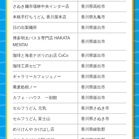
さぬき麺市場林中央インター店
香川県高松市
本格手打ちうどん 香川屋本店
香川県丸亀市
日の出製麺所
香川県坂出市
博多明太パスタ専門店 HAKATA
香川県坂出市
MENTAI
珈琲と海老ナポリのお店 CoCo
香川県坂出市
珈琲工房セピア
香川県坂出市
ギャラリーカフェジュノー
香川県坂出市
蕎麦処樹ノー
香川県坂出市
カフェ・ハウス 一刻館
香川県坂出市
セルフうどん 元気
香川県さぬき市
セルフうどん 富士山
香川県さぬき市
めりけんや かけはし店
香川県綾歌郡