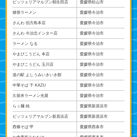
ピッツェリアマルブン朝生田店
愛媛県松山市
猪骨ラーメン
愛媛県今治市
さんわ 伯方島本店
愛媛県今治市
さんわ 今治北インター店
愛媛県今治市
ラーメン なる
愛媛県今治市
やまびこうどん 本店
愛媛県今治市
やまびこうどん 玉川店
愛媛県今治市
道の駅 よしうみいきいき館
愛媛県今治市
中華そば 千 KAZU
愛媛県今治市
久留米ラーメン光屋
愛媛県今治市
らぅ麺 純
愛媛県新居浜市
ピッツェリアマルブン新居浜店
愛媛県新居浜市
西條そば 甲
愛媛県西条市