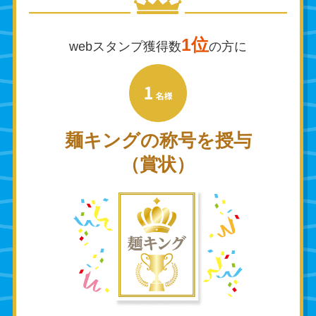
1位
webスタンプ獲得数
の方に
麺キングの称号を授与
（賞状）