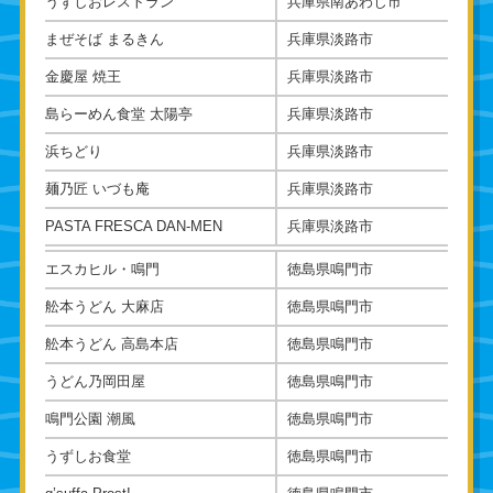
うずしおレストラン
兵庫県南あわじ市
まぜそば まるきん
兵庫県淡路市
金慶屋 焼王
兵庫県淡路市
島らーめん食堂 太陽亭
兵庫県淡路市
浜ちどり
兵庫県淡路市
麺乃匠 いづも庵
兵庫県淡路市
PASTA FRESCA DAN-MEN
兵庫県淡路市
エスカヒル・鳴門
徳島県鳴門市
舩本うどん 大麻店
徳島県鳴門市
舩本うどん 高島本店
徳島県鳴門市
うどん乃岡田屋
徳島県鳴門市
鳴門公園 潮風
徳島県鳴門市
うずしお食堂
徳島県鳴門市