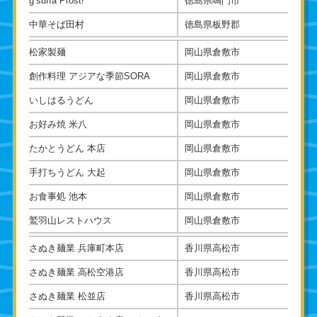
g’suffa Prost!
徳島県鳴門市
中華そば田村
徳島県板野郡
松家製麺
岡山県倉敷市
創作料理 アジアな季節SORA
岡山県倉敷市
いしはるうどん
岡山県倉敷市
お好み焼 米八
岡山県倉敷市
たかとうどん 本店
岡山県倉敷市
手打ちうどん 大起
岡山県倉敷市
お食事処 池本
岡山県倉敷市
鷲羽山レストハウス
岡山県倉敷市
さぬき麺業 兵庫町本店
香川県高松市
さぬき麺業 高松空港店
香川県高松市
さぬき麺業 松並店
香川県高松市