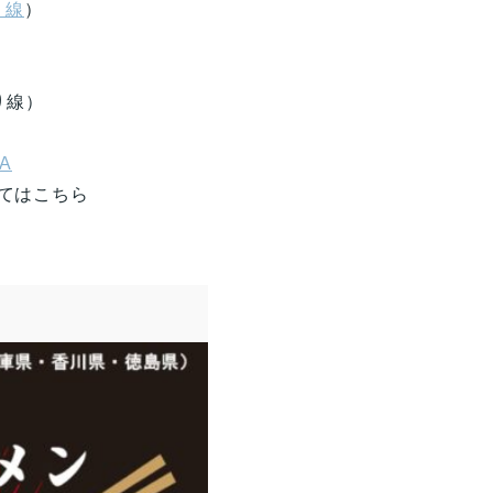
り線
）
り線）
A
てはこちら