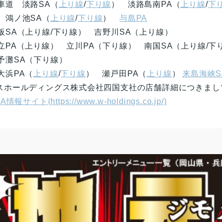
車道 淡路SA（
上り線
/
下り線
） 淡路島南PA（
上り線
/
下
 鴻ノ池SA（
上り線
/
下り線
）
与島PA
板SA（上り線/下り線） 吉野川SA（上り線）
立PA（上り線） 立川PA（下り線） 南国SA（上り線/下
予灘SA（下り線）
大浜PA（
上り線
/
下り線
） 瀬戸田PA（
上り線
）
来島海峡S
ビスホールディングス株式会社四国支社の店舗詳細につきまし
サイト(https://www.w-holdings.co.jp/)