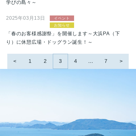
学びの島々～
2025年03月13日
イベント
お知らせ
「春のお客様感謝祭」を開催します～大浜PA（下
り）に休憩広場・ドッグラン誕生！～
投
<
1
2
3
4
…
7
>
稿
ナ
ビ
ゲ
ー
シ
ョ
ン